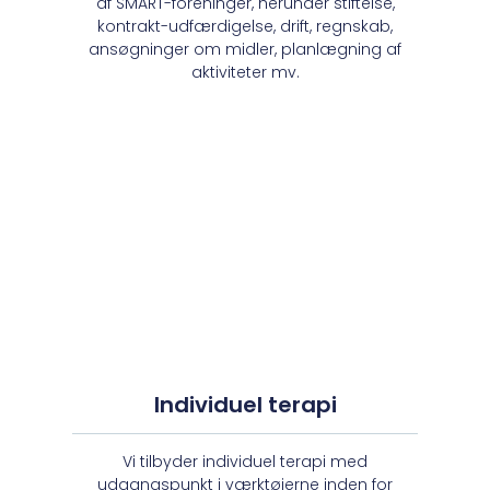
af SMART-foreninger, herunder stiftelse,
kontrakt-udfærdigelse, drift, regnskab,
ansøgninger om midler, planlægning af
aktiviteter mv.
Individuel terapi
Vi tilbyder individuel terapi med
udgangspunkt i værktøjerne inden for