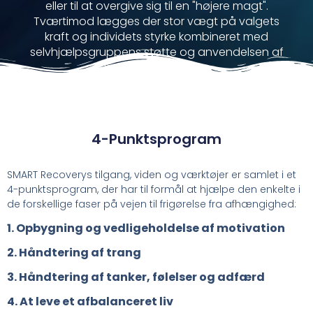
eller til at overgive sig til en "højere magt".
Tværtimod lægges der stor vægt på valgets
kraft og individets styrke kombineret med
selvhjælpsgruppens støtte og anvendelsen af
kognitive værktøjer.
4-Punktsprogram
SMART Recoverys tilgang, viden og værktøjer er samlet i et
4-punktsprogram, der har til formål at hjælpe den enkelte i
de forskellige faser på vejen til frigørelse fra afhængighed:
1. Opbygning og vedligeholdelse af motivation
2. Håndtering af trang
3. Håndtering af tanker, følelser og adfærd
4. At leve et afbalanceret liv