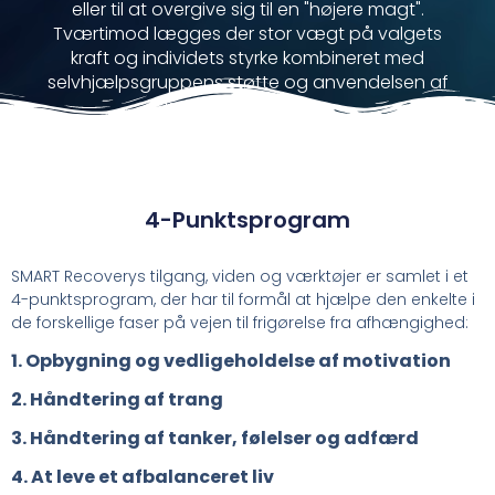
eller til at overgive sig til en "højere magt".
Tværtimod lægges der stor vægt på valgets
kraft og individets styrke kombineret med
selvhjælpsgruppens støtte og anvendelsen af
kognitive værktøjer.
4-Punktsprogram
SMART Recoverys tilgang, viden og værktøjer er samlet i et
4-punktsprogram, der har til formål at hjælpe den enkelte i
de forskellige faser på vejen til frigørelse fra afhængighed:
1. Opbygning og vedligeholdelse af motivation
2. Håndtering af trang
3. Håndtering af tanker, følelser og adfærd
4. At leve et afbalanceret liv