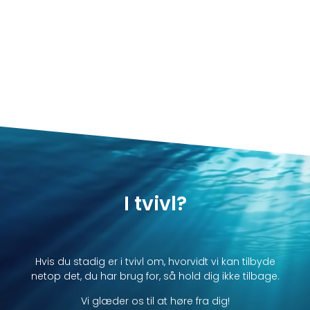
I tvivl?
Hvis du stadig er i tvivl om, hvorvidt vi kan tilbyde
netop det, du har brug for, så hold dig ikke tilbage.
Vi glæder os til at høre fra dig!